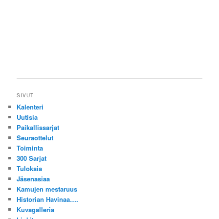
SIVUT
Kalenteri
Uutisia
Paikallissarjat
Seuraottelut
Toiminta
300 Sarjat
Tuloksia
Jäsenasiaa
Kamujen mestaruus
Historian Havinaa….
Kuvagalleria