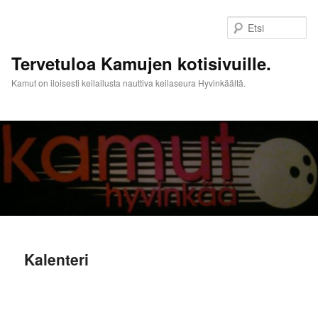
Siirry
sisältöön
Et
Tervetuloa Kamujen kotisivuille.
Kamut on iloisesti keilailusta nauttiva keilaseura Hyvinkäältä.
Päävalikko
Kalenteri