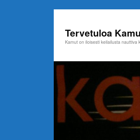
Siirry
Siirry
sisältöön
toissijaiseen
sisältöön
Tervetuloa Kamuj
Kamut on iloisesti keilailusta nauttiva