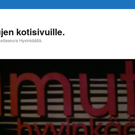
en kotisivuille.
 keilaseura Hyvinkäältä.