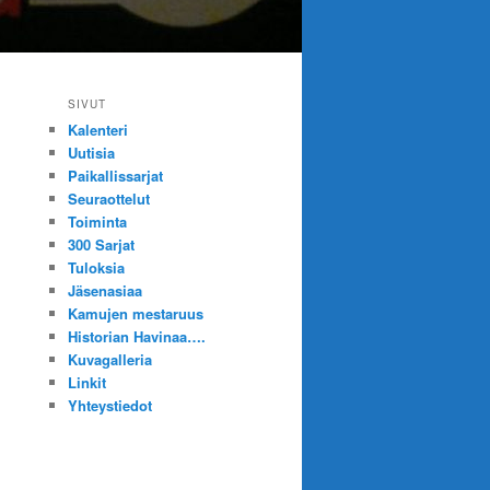
SIVUT
Kalenteri
Uutisia
Paikallissarjat
Seuraottelut
Toiminta
300 Sarjat
Tuloksia
Jäsenasiaa
Kamujen mestaruus
Historian Havinaa….
Kuvagalleria
Linkit
Yhteystiedot