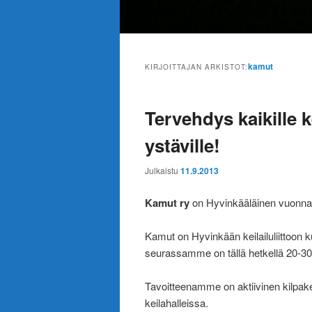
Päävalikko
kamut
KIRJOITTAJAN ARKISTOT:
Tervehdys kaikille k
ystäville!
Julkaistu
11.9.2013
Kamut ry
on Hyvinkääläinen vuonna 
Kamut on Hyvinkään keilailuliittoon ku
seurassamme on tällä hetkellä 20-30
Tavoitteenamme on aktiivinen kilpake
keilahalleissa.