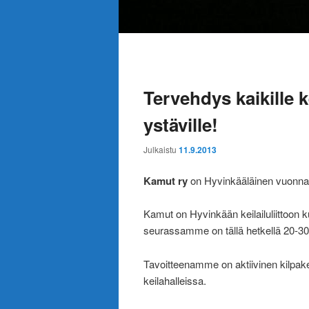
Päävalikko
Artikkelien
selaus
Tervehdys kaikille k
ystäville!
Julkaistu
11.9.2013
Kamut ry
on Hyvinkääläinen vuonna 
Kamut on Hyvinkään keilailuliittoon ku
seurassamme on tällä hetkellä 20-30
Tavoitteenamme on aktiivinen kilpake
keilahalleissa.