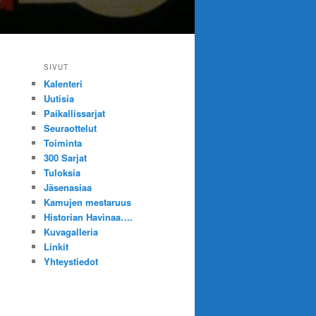
SIVUT
Kalenteri
Uutisia
Paikallissarjat
Seuraottelut
Toiminta
300 Sarjat
Tuloksia
Jäsenasiaa
Kamujen mestaruus
Historian Havinaa….
Kuvagalleria
Linkit
Yhteystiedot