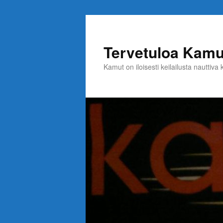
Siirry
sisältöön
Tervetuloa Kamuj
Kamut on iloisesti keilailusta nauttiva