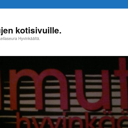
en kotisivuille.
 keilaseura Hyvinkäältä.